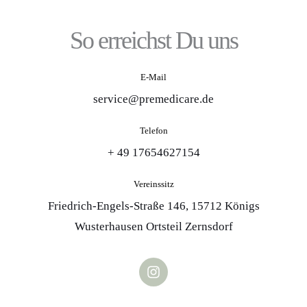
So erreichst Du uns
E-Mail
service@premedicare.de
Telefon
+ 49 17654627154
Vereinssitz
Friedrich-Engels-Straße 146, 15712 Königs
Wusterhausen Ortsteil Zernsdorf
I
n
s
t