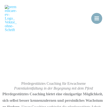
Zum
Inhalt
springen
Pferdegestütztes
Coaching
Pferdegestütztes Coaching für Erwachsene
Potentialentfaltung in der Begegnung mit dem Pferd
Pferdegestütztes Coaching bietet eine einzigartige Möglichkeit,
sich selbst besser kennenzulernen und persönliches Wachstum
zu fördern.
Unser Coaching verbindet die pferdegestützte Arbeit